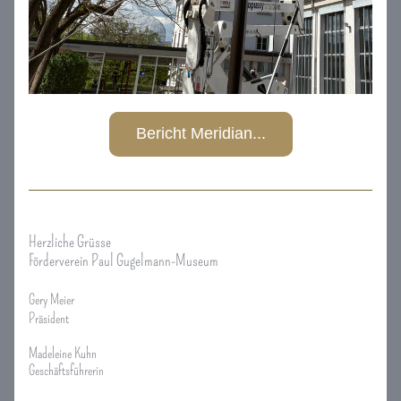
Bericht Meridian...
Herzliche Grüsse
Förderverein Paul Gugelmann-Museum
Gery Meier 
Präsident
Madeleine Kuhn
Geschäftsführerin