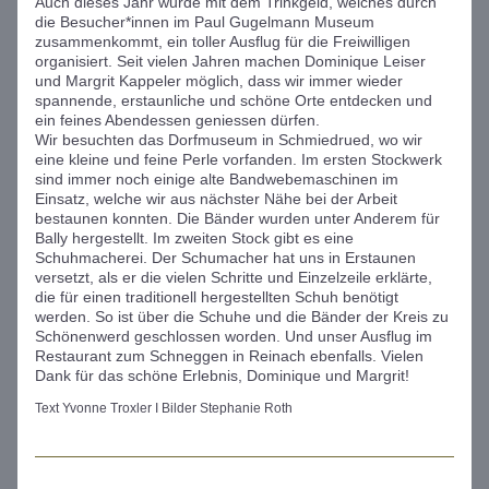
Auch dieses Jahr wurde mit dem Trinkgeld, welches durch 
die Besucher*innen im Paul Gugelmann Museum 
zusammenkommt, ein toller Ausflug für die Freiwilligen 
organisiert. Seit vielen Jahren machen Dominique Leiser 
und Margrit Kappeler möglich, dass wir immer wieder 
spannende, erstaunliche und schöne Orte entdecken und 
ein feines Abendessen geniessen dürfen. 
Wir besuchten das Dorfmuseum in Schmiedrued, wo wir 
eine kleine und feine Perle vorfanden. Im ersten Stockwerk 
sind immer noch einige alte Bandwebemaschinen im 
Einsatz, welche wir aus nächster Nähe bei der Arbeit 
bestaunen konnten. Die Bänder wurden unter Anderem für 
Bally hergestellt. Im zweiten Stock gibt es eine 
Schuhmacherei. Der Schumacher hat uns in Erstaunen 
versetzt, als er die vielen Schritte und Einzelzeile erklärte, 
die für einen traditionell hergestellten Schuh benötigt 
werden. So ist über die Schuhe und die Bänder der Kreis zu 
Schönenwerd geschlossen worden. Und unser Ausflug im 
Restaurant zum Schneggen in Reinach ebenfalls. Vielen 
Dank für das schöne Erlebnis, Dominique und Margrit!
Text Yvonne Troxler I Bilder Stephanie Roth